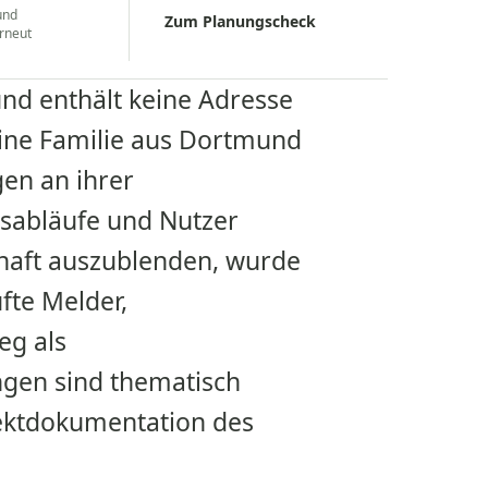
und
Zum Planungscheck
rneut
 und enthält keine Adresse
 Eine Familie aus Dortmund
en an ihrer
esabläufe und Nutzer
haft auszublenden, wurde
fte Melder,
eg als
gen sind thematisch
ektdokumentation des