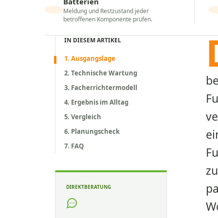
Batterien
Meldung und Restzustand jeder
betroffenen Komponente prüfen.
IN DIESEM ARTIKEL
1. Ausgangslage
2. Technische Wartung
be
3. Facherrichtermodell
Fu
4. Ergebnis im Alltag
ve
5. Vergleich
ei
6. Planungscheck
7. FAQ
Fu
zu
pa
DIREKTBERATUNG
W