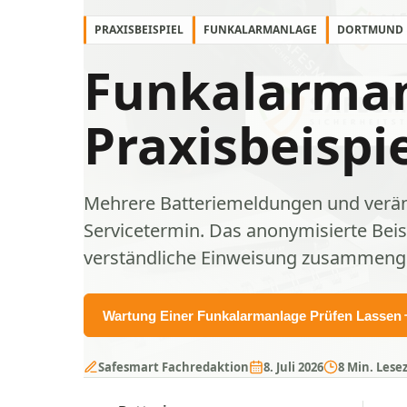
PRAXISBEISPIEL
FUNKALARMANLAGE
DORTMUND
Funkalarman
Praxisbeisp
Mehrere Batteriemeldungen und veränd
Servicetermin. Das anonymisierte Beis
verständliche Einweisung zusammeng
Wartung Einer Funkalarmanlage Prüfen Lassen
Safesmart Fachredaktion
8. Juli 2026
8 Min. Lesez