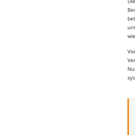
Die
Be
be
unt
wie
Vo
Ve
Nu
sy