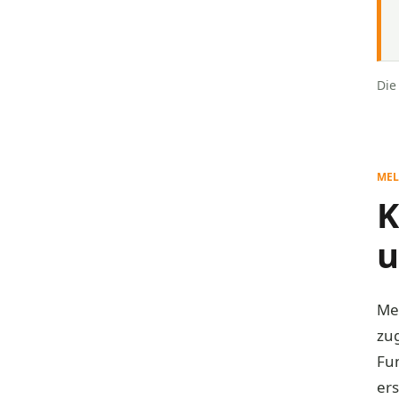
Die
MEL
K
u
Me
zu
Fun
ers