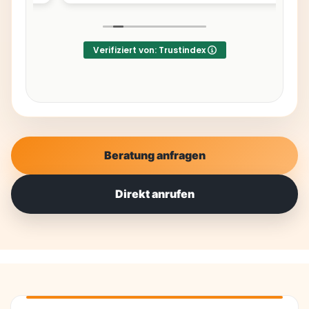
e
d
e
Verifiziert von: Trustindex
Beratung anfragen
rt
es
Direkt anrufen
e