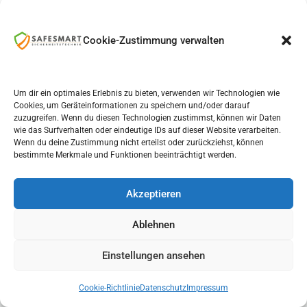
Technik sinnvoll planen
Sie erhalten eine nachvollziehbare
Cookie-Zustimmung verwalten
Empfehlung zu Meldern, Bedienung,
Nutzerrechten und Erweiterungen – ohne
unnötige Bausteine.
Um dir ein optimales Erlebnis zu bieten, verwenden wir Technologien wie
Cookies, um Geräteinformationen zu speichern und/oder darauf
zuzugreifen. Wenn du diesen Technologien zustimmst, können wir Daten
Fachgerecht umsetzen
wie das Surfverhalten oder eindeutige IDs auf dieser Website verarbeiten.
Montage, Einrichtung und Einweisung
Wenn du deine Zustimmung nicht erteilst oder zurückziehst, können
erfolgen sauber. Sie wissen anschließend, wie
bestimmte Merkmale und Funktionen beeinträchtigt werden.
die Anlage bedient wird und welche Abläufe
vereinbart sind.
Akzeptieren
Ablehnen
Sorgfältig geplant. Fachgerecht montiert.
Persönlich betreut – mit Erweiterung und Service
Einstellungen ansehen
nach Vereinbarung.
Cookie-Richtlinie
Datenschutz
Impressum
Beratung anfragen