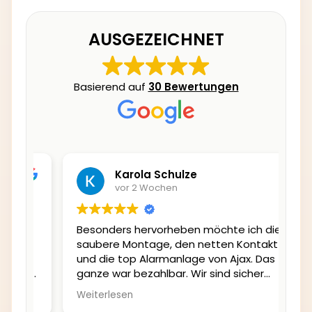
AUSGEZEICHNET
Basierend auf
30 Bewertungen
Karola Schulze
vor 2 Wochen
Besonders hervorheben möchte ich die
Vi
saubere Montage, den netten Kontakt
sa
und die top Alarmanlage von Ajax. Das
zu
ren
ganze war bezahlbar. Wir sind sicher
g
und fühlen und wohl.
Weiterlesen
vor