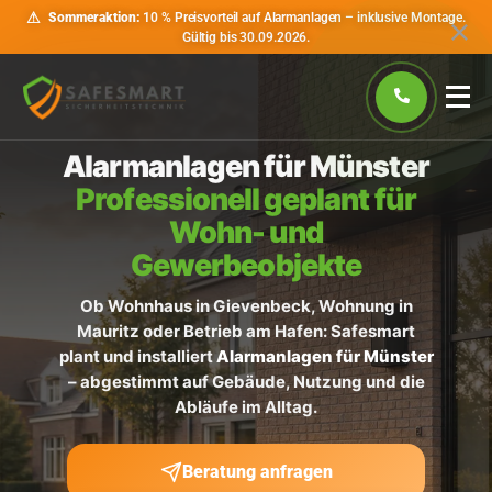
⚠
Sommeraktion:
10 % Preisvorteil auf Alarmanlagen – inklusive Montage.
Gültig bis 30.09.2026.
Alarmanlagen für Münster
Professionell geplant für
Wohn- und
Gewerbeobjekte
Ob Wohnhaus in Gievenbeck, Wohnung in
Mauritz oder Betrieb am Hafen: Safesmart
plant und installiert
Alarmanlagen für Münster
– abgestimmt auf Gebäude, Nutzung und die
Abläufe im Alltag.
Beratung anfragen