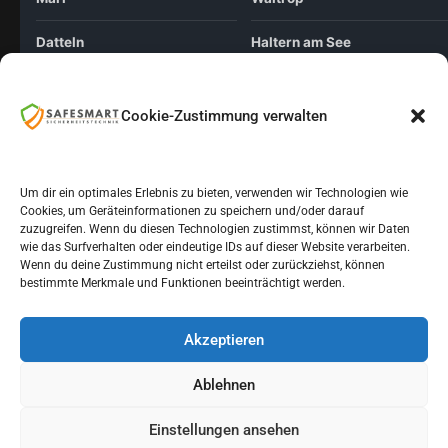
Datteln
Haltern am See
Essen
Cookie-Zustimmung verwalten
© 2026 Safesmart Sicherheitstechnik. Alle Rechte vorbehalten.
Um dir ein optimales Erlebnis zu bieten, verwenden wir Technologien wie
Impressum
Datenschutz
Cookie-Richtlinie
Cookies, um Geräteinformationen zu speichern und/oder darauf
zuzugreifen. Wenn du diesen Technologien zustimmst, können wir Daten
wie das Surfverhalten oder eindeutige IDs auf dieser Website verarbeiten.
Wenn du deine Zustimmung nicht erteilst oder zurückziehst, können
bestimmte Merkmale und Funktionen beeinträchtigt werden.
Akzeptieren
@2026 Safesmart Sicherheitstechnik
Ablehnen
Kontakt
Datenschutz
Impressum
Einstellungen ansehen
Cookie-Richtlinie (EU)