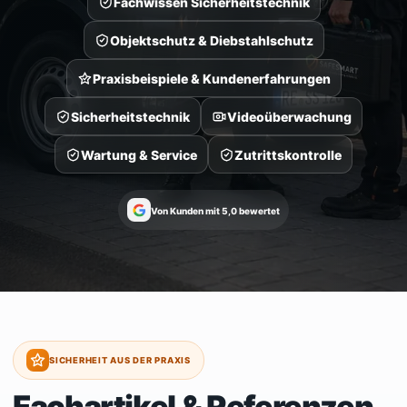
Fachwissen Sicherheitstechnik
Objektschutz & Diebstahlschutz
Praxisbeispiele & Kundenerfahrungen
Sicherheitstechnik
Videoüberwachung
Wartung & Service
Zutrittskontrolle
Von Kunden mit 5,0 bewertet
SICHERHEIT AUS DER PRAXIS
Fachartikel & Referenzen