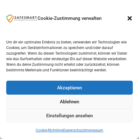
Externe Fachinformation der ALZENTRA Wachzentrale
Cookie-Zustimmung verwalten
PERSÖNLICH. VERSTÄNDLICH. FACHGERECHT.
Alarmanlage Dortmund
Um dir ein optimales Erlebnis zu bieten, verwenden wir Technologien wie
planen verlässlich
Cookies, um Geräteinformationen zu speichern und/oder darauf
zuzugreifen. Wenn du diesen Technologien zustimmst, können wir Daten
vorbereiten
wie das Surfverhalten oder eindeutige IDs auf dieser Website verarbeiten.
Wenn du deine Zustimmung nicht erteilst oder zurückziehst, können
bestimmte Merkmale und Funktionen beeinträchtigt werden.
Senden Sie uns Grundriss, Fotos oder eine
kurze Beschreibung. Sie erhalten eine
Akzeptieren
persönliche erste Einordnung durch Safesmart.
Ablehnen
Persönliche Beratung
Einstellungen ansehen
Individuelle Planung
Kontakt
Anrufen
Analyse
WhatsApp
Eigene Monteure
Cookie-Richtlinie
Datenschutz
Impressum