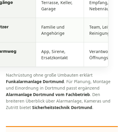
gänge
Terrasse, Keller,
Empfang, Personal- 
Garage
Nebenräume
tzer
Familie und
Team, Leitung und
Angehörige
Reinigung
armweg
App, Sirene,
Verantwortliche nach
Ersatzkontakt
Öffnungszeit
Nachrüstung ohne große Umbauten erklärt
Funkalarmanlage Dortmund
. Für Planung, Montage
und Einordnung in Dortmund passt ergänzend
Alarmanlage Dortmund vom Fachbetrieb
. Den
breiteren Überblick über Alarmanlage, Kameras und
Zutritt bietet
Sicherheitstechnik Dortmund
.