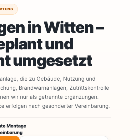
ORTUNG
en in Witten –
eplant und
ht umgesetzt
rmanlage, die zu Gebäude, Nutzung und
hung, Brandwarnanlagen, Zutrittskontrolle
anen wir nur als getrennte Ergänzungen.
ce erfolgen nach gesonderter Vereinbarung.
hte Montage
reinbarung