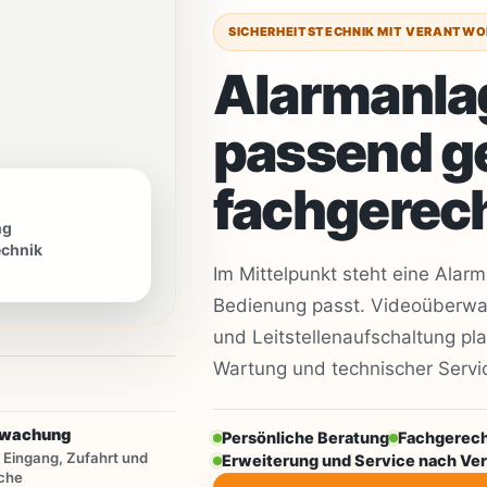
SICHERHEITSTECHNIK MIT VERANTW
Alarmanlag
passend g
fachgerec
ng
echnik
Im Mittelpunkt steht eine Ala
Bedienung passt. Videoüberwac
und Leitstellenaufschaltung pl
Wartung und technischer Servi
rwachung
Persönliche Beratung
Fachgerec
 Eingang, Zufahrt und
Erweiterung und Service nach Ve
che