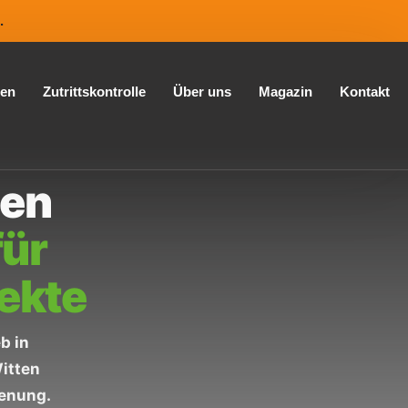
.
gen
Zutrittskontrolle
Über uns
Magazin
Kontakt
ten
für
ekte
b in
Witten
enung.