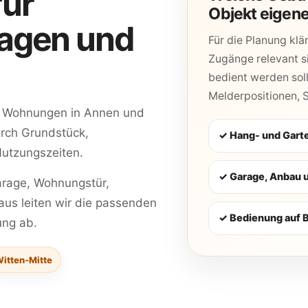
für
Objekt eigene
agen und
Für die Planung klä
Zugänge relevant s
bedient werden sol
Melderpositionen, 
 Wohnungen in Annen und
urch Grundstück,
✓ Hang- und Garte
utzungszeiten.
✓ Garage, Anbau 
Garage, Wohnungstür,
aus leiten wir die passenden
✓ Bedienung auf 
ung ab.
itten-Mitte