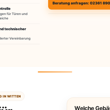
Beratung anfragen: 02361 890
ntrolle
gen für Türen und
reiche
nd technischer
erter Vereinbarung
 IN WITTEN
Welche Gebäu