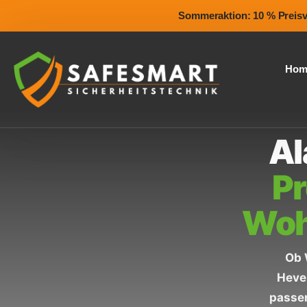
Sommeraktion: 10 % Preisvor
Hom
Al
Pr
Woh
Ob 
Heven
passe