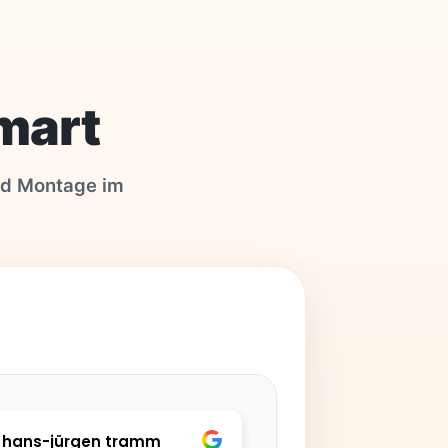
mart
und Montage im
hans-jürgen tramm
Hans Wischne