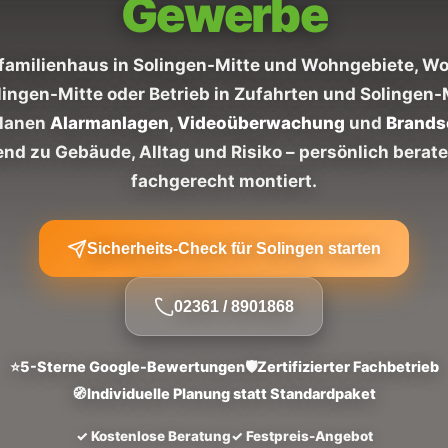
Gewerbe
familienhaus in Solingen-Mitte und Wohngebiete, 
lingen-Mitte oder Betrieb in Zufahrten und Solingen-
planen
Alarmanlagen
,
Videoüberwachung
und
Brands
nd zu Gebäude, Alltag und Risiko – persönlich berat
fachgerecht montiert.
Sicherheits-Check für Solingen starten
02361 / 8901868
⭐
5-Sterne Google-Bewertungen
🛡
Zertifizierter Fachbetrieb
🧭
Individuelle Planung statt Standardpaket
✓ Kostenlose Beratung
✓ Festpreis-Angebot