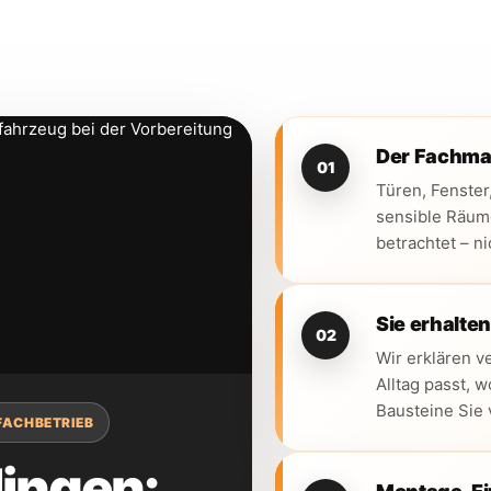
Der Fachman
01
Türen, Fenster
sensible Räum
betrachtet – n
Sie erhalte
02
Wir erklären v
Alltag passt, 
Bausteine Sie 
FACHBETRIEB
lingen: