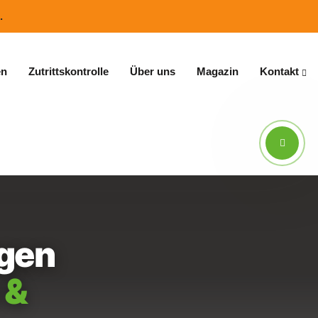
.
en
Zutrittskontrolle
Über uns
Magazin
Kontakt
ngen
 &