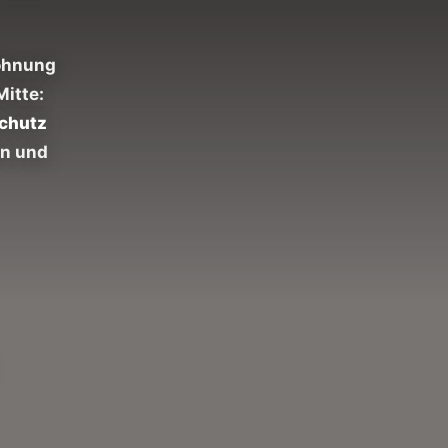
Wohnung
Mitte:
chutz
en und