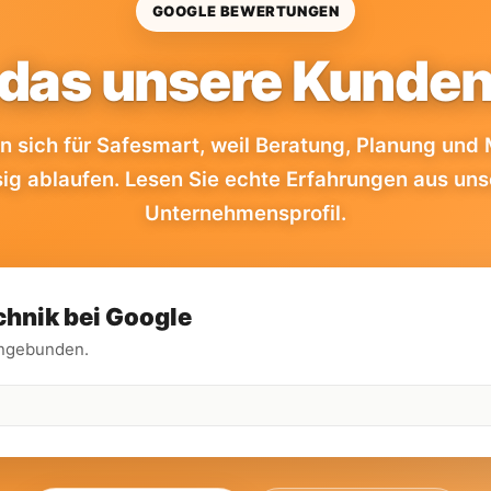
GOOGLE BEWERTUNGEN
 das unsere Kunden
 sich für Safesmart, weil Beratung, Planung und
sig ablaufen. Lesen Sie echte Erfahrungen aus un
Unternehmensprofil.
chnik bei Google
ingebunden.