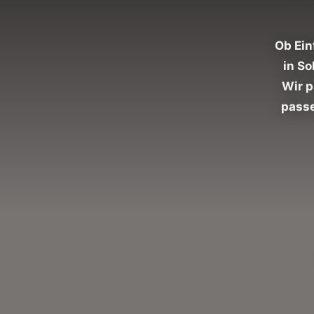
Ob Ein
in So
Wir 
passe