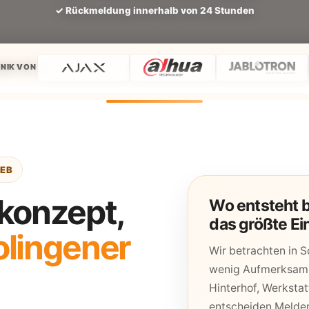
✓ Rückmeldung innerhalb von 24 Stunden
NIK VON
IEB
skonzept,
Wo entsteht b
das größte Ei
olingener
Wir betrachten in So
wenig Aufmerksamk
Hinterhof, Werksta
entscheiden Melder