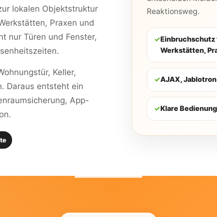
ur lokalen Objektstruktur
Reaktionsweg.
Werkstätten, Praxen und
t nur Türen und Fenster,
✓
Einbruchschutz 
enheitszeiten.
Werkstätten, P
ohnungstür, Keller,
✓
AJAX, Jablotron
h. Daraus entsteht ein
enraumsicherung, App-
✓
Klare Bedienung
on.
te