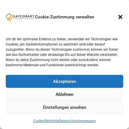
Cookie-Zustimmung verwalten
Um dir ein optimales Erlebnis zu bieten, verwenden wir Technologien wie
FRAGEN & ANTWORTEN
Cookies, um Geräteinformationen zu speichern und/oder darauf
zuzugreifen. Wenn du diesen Technologien zustimmst, können wir Daten
Häufige Fragen zu
wie das Surfverhalten oder eindeutige IDs auf dieser Website verarbeiten.
Wenn du deine Zustimmung nicht erteilst oder zurückziehst, können
Alarmanlagen in Duisburg
bestimmte Merkmale und Funktionen beeinträchtigt werden.
Klare Antworten zu Planung, Kostenfaktoren,
Akzeptieren
Bedienung und möglichen Erweiterungen von
Alarmanlagen für Wohn- und Gewerbeobjekte in
Ablehnen
Duisburg.
Einstellungen ansehen
Was kostet eine Alarmanlage in
Cookie-Richtlinie
Datenschutz
Impressum
Duisburg?