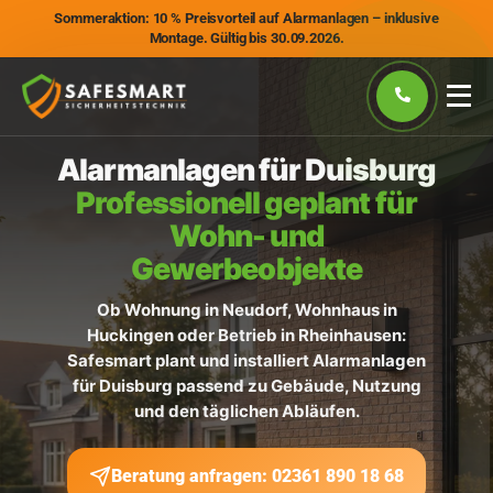
Sommeraktion: 10 % Preisvorteil auf Alarmanlagen – inklusive
Montage. Gültig bis 30.09.2026.
Alarmanlagen für Duisburg
Professionell geplant für
Wohn- und
Gewerbeobjekte
Ob Wohnung in Neudorf, Wohnhaus in
Huckingen oder Betrieb in Rheinhausen:
Safesmart plant und installiert Alarmanlagen
für Duisburg passend zu Gebäude, Nutzung
und den täglichen Abläufen.
Beratung anfragen: 02361 890 18 68