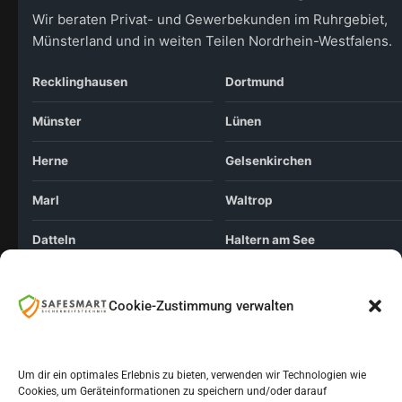
Wir beraten Privat- und Gewerbekunden im Ruhrgebiet,
Münsterland und in weiten Teilen Nordrhein-Westfalens.
Recklinghausen
Dortmund
Münster
Lünen
Herne
Gelsenkirchen
Marl
Waltrop
Datteln
Haltern am See
Essen
Cookie-Zustimmung verwalten
© 2026 Safesmart Sicherheitstechnik. Alle Rechte vorbehalten.
Um dir ein optimales Erlebnis zu bieten, verwenden wir Technologien wie
Impressum
Datenschutz
Cookie-Richtlinie
Cookies, um Geräteinformationen zu speichern und/oder darauf