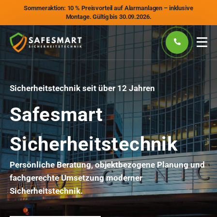
Sommeraktion: 10 % Preisvorteil auf Alarmanlagen – inklusive
Montage. Gültig bis 30.09.2026.
Sicherheitstechnik seit über 12 Jahren
Safesmart
Sicherheitstechnik
Persönliche Beratung, objektbezogene Planung und
fachgerechte Umsetzung moderner
Sicherheitstechnik.