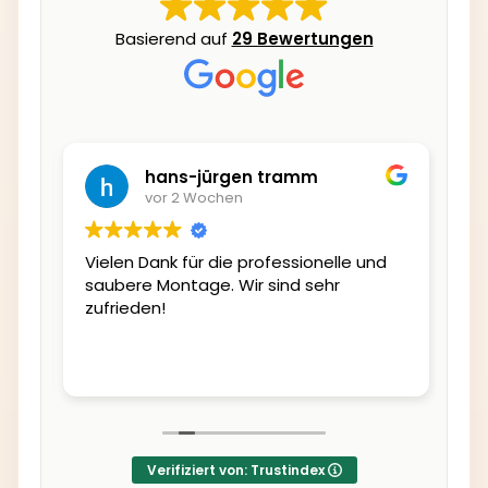
Basierend auf
29 Bewertungen
hans-jürgen tramm
vor 2 Wochen
die
Vielen Dank für die professionelle und
Ei
kt
saubere Montage. Wir sind sehr
si
as
zufrieden!
Verifiziert von: Trustindex