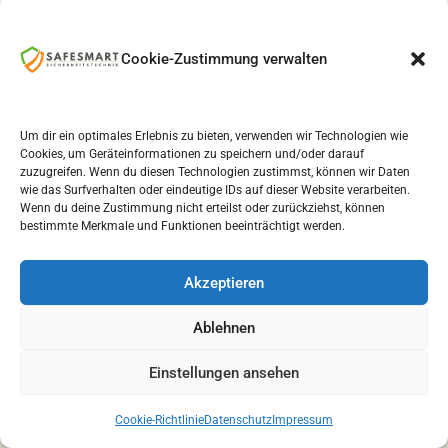
Cookie-Zustimmung verwalten
Um dir ein optimales Erlebnis zu bieten, verwenden wir Technologien wie
Cookies, um Geräteinformationen zu speichern und/oder darauf
zuzugreifen. Wenn du diesen Technologien zustimmst, können wir Daten
FRAGEN & ANTWORTEN
wie das Surfverhalten oder eindeutige IDs auf dieser Website verarbeiten.
Wenn du deine Zustimmung nicht erteilst oder zurückziehst, können
Häufige Fragen zu
bestimmte Merkmale und Funktionen beeinträchtigt werden.
Alarmanlagen in Dorsten
Akzeptieren
Klare Antworten zu Planung, Kostenfaktoren,
Ablehnen
Bedienung und möglichen Erweiterungen von
Alarmanlagen für Wohn- und Gewerbeobjekte in
Einstellungen ansehen
Dorsten.
Cookie-Richtlinie
Datenschutz
Impressum